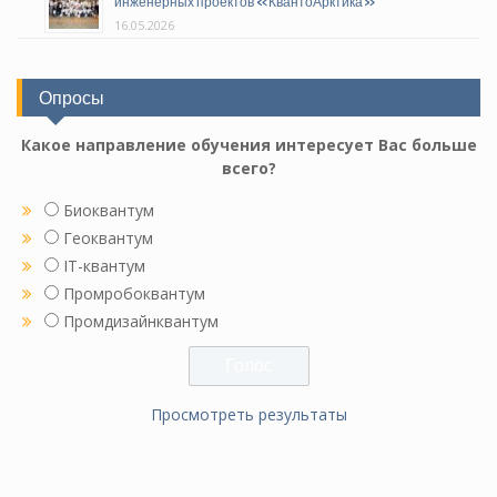
инженерных проектов «КвантоАрктика»
16.05.2026
Опросы
Какое направление обучения интересует Вас больше
всего?
Биоквантум
Геоквантум
IT-квантум
Промробоквантум
Промдизайнквантум
Просмотреть результаты