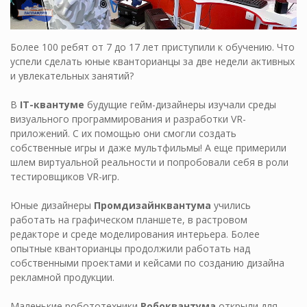
Более 100 ребят от 7 до 17 лет приступили к обучению. Что
успели сделать юные кванторианцы за две недели активных
и увлекательных занятий?
В
IT-квантуме
будущие гейм-дизайнеры изучали среды
визуального программирования и разработки VR-
приложений. С их помощью они смогли создать
собственные игры и даже мультфильмы! А еще примерили
шлем виртуальной реальности и попробовали себя в роли
тестировщиков VR-игр.
Юные дизайнеры
Промдизайнквантума
учились
работать на графическом планшете, в растровом
редакторе и среде моделирования интерьера. Более
опытные кванторианцы продолжили работать над
собственными проектами и кейсами по созданию дизайна
рекламной продукции.
Маленькие робототехники
Робоквантума
открыли для