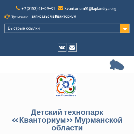
Перейти
+7 (8152) 41-09-91
kvantorium51@laplandiya.org
к
содержимому
записаться в Кванториум
Тут можно
Быстрые ссылки
Vk
E-
mail
Детский технопарк
«Кванториум» Мурманской
области