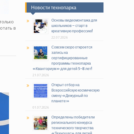
Новости технопарка
Основы видеомонтажа для
 только
школьников – старт в
отать в
креативную профессию!
22.07.2026
Совсем скоро откроется
запись на
сертифицированные
программы технопарка
«Кванториум» для детей 5-8 лет!
21.07.2026
Открыт отбор на
Всероссийскую космическую
смену «Дежурный по
планете»
01.07.2026
Определены победители
регионального конкурса
технического творчества
«Техношаг» для детей,