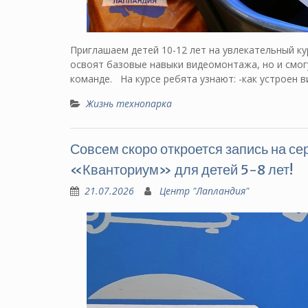
Приглашаем детей 10-12 лет на увлекательный ку
освоят базовые навыки видеомонтажа, но и смог
команде. На курсе ребята узнают: -как устроен
Жизнь технопарка
Совсем скоро откроется запись на 
«Кванториум» для детей 5-8 лет!
21.07.2026
Центр "Лапландия"