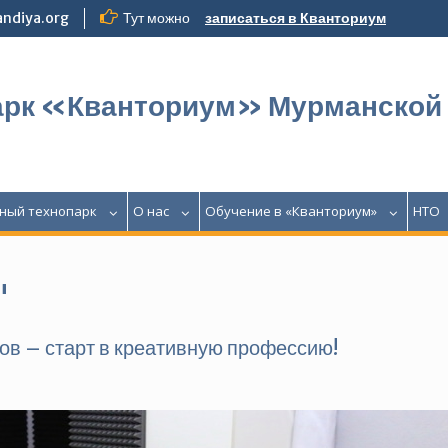
ndiya.org
Тут можно
записаться в Кванториум
арк «Кванториум» Мурманской
ный технопарк
О нас
Обучение в «Кванториум»
НТО
"
в – старт в креативную профессию!