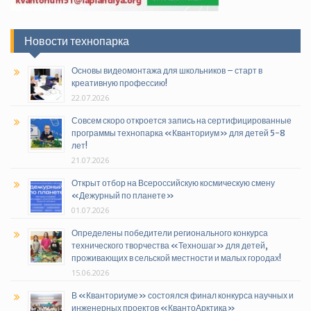
Новости технопарка
Основы видеомонтажа для школьников – старт в
креативную профессию!
22.07.2026
Совсем скоро откроется запись на сертифицированные
программы технопарка «Кванториум» для детей 5-8
лет!
21.07.2026
Открыт отбор на Всероссийскую космическую смену
«Дежурный по планете»
01.07.2026
Определены победители регионального конкурса
технического творчества «Техношаг» для детей,
проживающих в сельской местности и малых городах!
15.06.2026
В «Кванториуме» состоялся финал конкурса научных и
инженерных проектов «КвантоАрктика»