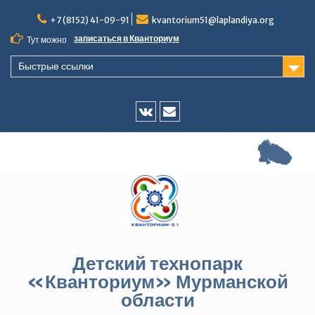
Перейти
+7 (8152) 41-09-91
kvantorium51@laplandiya.org
к
содержимому
записаться в Кванториум
Тут можно
Быстрые ссылки
Vk
E-
mail
Детский технопарк
«Кванториум» Мурманской
области