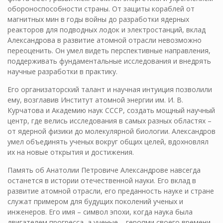
обороноспособности страны. От защиты кораблей от
магнитных мин в годы войны до разработки ядерных
реакторов для подводных лодок и электростанций, вклад
Александрова в развитие атомной отрасли невозможно
переоценить. Он умел видеть перспективные направления,
поддерживать фундаментальные исследования и внедрять
научные разработки в практику.
Его организаторский талант и научная интуиция позволили
ему, возглавив Институт атомной энергии им. И. В.
Курчатова и Академию наук СССР, создать мощный научный
центр, где велись исследования в самых разных областях –
от ядерной физики до молекулярной биологии. Александров
умел объединять ученых вокруг общих целей, вдохновлял
их на новые открытия и достижения.
Память об Анатолии Петровиче Александрове навсегда
останется в истории отечественной науки. Его вклад в
развитие атомной отрасли, его преданность науке и стране
служат примером для будущих поколений ученых и
инженеров. Его имя – символ эпохи, когда наука была
двигателем прогресса, а ученые – героями своего времени.