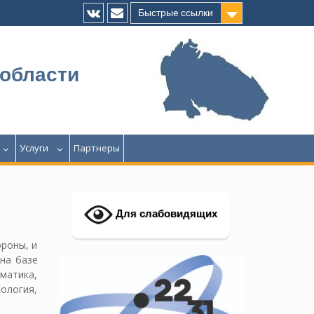
Быстрые ссылки
Vk
E-
mail
 области
Услуги
Партнеры
Для слабовидящих
ороны, и
на базе
матика,
ология,