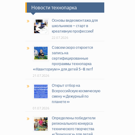
Новости технопарка
Основы видеомонтажа для
школьников – старт в
креативную профессию!
22.07.2026
Совсем скоро откроется
запись на
сертифицированные
программы технопарка
«Кванториум» для детей 5-8 лет!
21.07.2026
Открыт отбор на
Всероссийскую космическую
смену «Дежурный по
планете»
01.07.2026
Определены победители
регионального конкурса
технического творчества
«Техношаг» для детей,