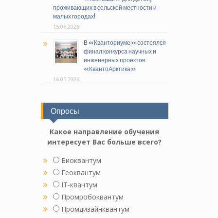
проживающих в сельской местности и
малых городах!
15.06.2026
В «Кванториуме» состоялся
финал конкурса научных и
инженерных проектов
«КвантоАрктика»
16.05.2026
Опросы
Какое направление обучения
интересует Вас больше всего?
Биоквантум
Геоквантум
IT-квантум
Промробоквантум
Промдизайнквантум