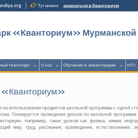
ndiya.org
Тут можно
записаться в Кванториум
арк «Кванториум» Мурманской
ный технопарк
О нас
Обучение в «Кванториум»
НТО
ке «Кванториум»
я на использовании предметов школьной программы с одной ст
ороны. Планируется проведение уроков по школьной программе 
нториум». Например, таких уроков как физика, химия, инфор
щий мир, труд, рисование, краеведение, естествознание, эк