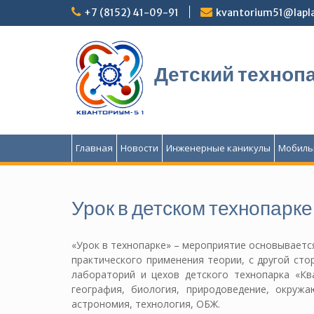
Перейти
+7 (8152) 41-09-91
kvantorium51@lapla
к
содержимому
Детский техноп
Главная
Новости
Инженерные каникулы
Мобиль
Урок в детском технопар
«Урок в технопарке» – мероприятие основываетс
практического применения теории, с другой ст
лабораторий и цехов детского технопарка «Ква
география, биология, природоведение, окружаю
астрономия, технология, ОБЖ.