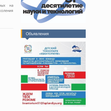
ных на
коления
Объявления