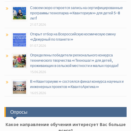
Совсем скоро откроется запись на сертифицированные
программы технопарка «Кванториум» для детей 5-8
лет!
21.07.2026
Открыт отбор на Всероссийскую космическую смену
«Дежурный по планете»
01.07.2026
Определены победители регионального конкурса
технического творчества «Техношаг» для детей,
проживающих в сельской местности и малых городах!
15.06.2026
В «Кванториуме» состоялся финал конкурса научных и
инженерных проектов «КвантоАрктика»
16.05.2026
Опросы
Какое направление обучения интересует Вас больше
всего?