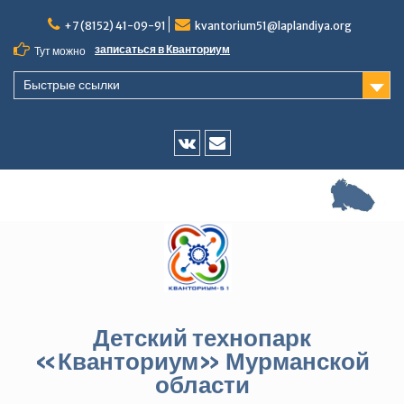
Перейти
+7 (8152) 41-09-91
kvantorium51@laplandiya.org
к
содержимому
записаться в Кванториум
Тут можно
Быстрые ссылки
Vk
E-
mail
Детский технопарк
«Кванториум» Мурманской
области