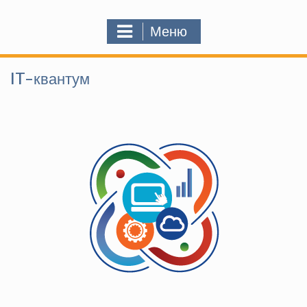
Меню
IT-квантум