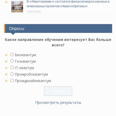
В «Кванториуме» состоялся финал конкурса научных и
инженерных проектов «КвантоАрктика»
16.05.2026
Опросы
Какое направление обучения интересует Вас больше
всего?
Биоквантум
Геоквантум
IT-квантум
Промробоквантум
Промдизайнквантум
Просмотреть результаты