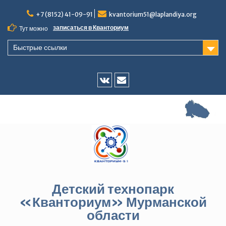
Перейти
+7 (8152) 41-09-91
kvantorium51@laplandiya.org
к
содержимому
записаться в Кванториум
Тут можно
Быстрые ссылки
Vk
E-
mail
Детский технопарк
«Кванториум» Мурманской
области