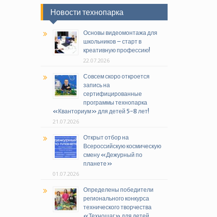
Новости технопарка
Основы видеомонтажа для
школьников – старт в
креативную профессию!
22.07.2026
Совсем скоро откроется
запись на
сертифицированные
программы технопарка
«Кванториум» для детей 5-8 лет!
21.07.2026
Открыт отбор на
Всероссийскую космическую
смену «Дежурный по
планете»
01.07.2026
Определены победители
регионального конкурса
технического творчества
«Техношаг» для детей,