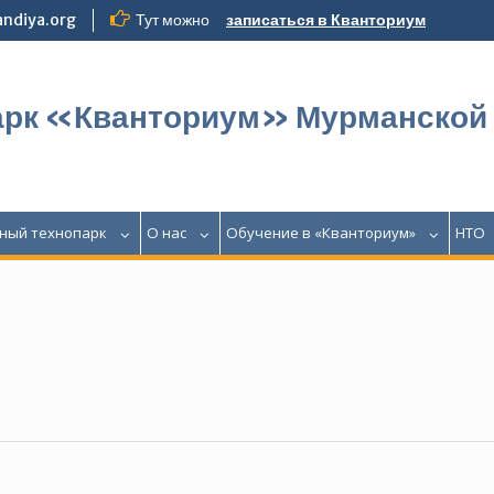
ndiya.org
Тут можно
записаться в Кванториум
арк «Кванториум» Мурманской
ный технопарк
О нас
Обучение в «Кванториум»
НТО