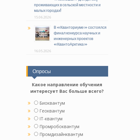
проживающих в сельской местности и
малых городах!
15.06.2026
В «Кванториуме» состоялся
финал конкурса научных и
инженерных проектов
«КвантоАрктика»
16.05.2026
Опросы
Какое направление обучения
интересует Вас больше всего?
Биоквантум
Геоквантум
IT-квантум
Промробоквантум
Промдизайнквантум