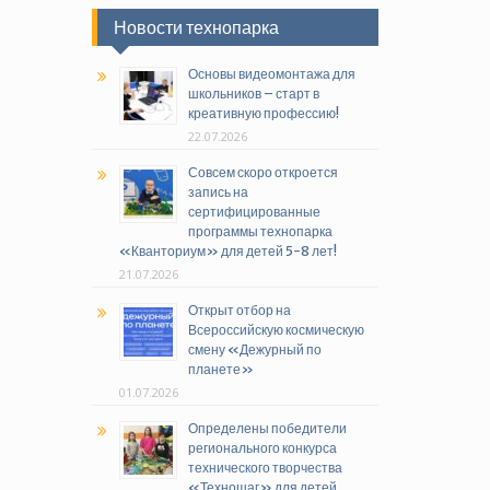
Новости технопарка
Основы видеомонтажа для
школьников – старт в
креативную профессию!
22.07.2026
Совсем скоро откроется
запись на
сертифицированные
программы технопарка
«Кванториум» для детей 5-8 лет!
21.07.2026
Открыт отбор на
Всероссийскую космическую
смену «Дежурный по
планете»
01.07.2026
Определены победители
регионального конкурса
технического творчества
«Техношаг» для детей,