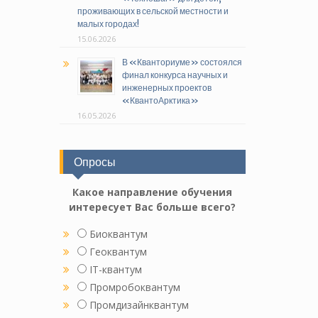
проживающих в сельской местности и
малых городах!
15.06.2026
В «Кванториуме» состоялся
финал конкурса научных и
инженерных проектов
«КвантоАрктика»
16.05.2026
Опросы
Какое направление обучения
интересует Вас больше всего?
Биоквантум
Геоквантум
IT-квантум
Промробоквантум
Промдизайнквантум