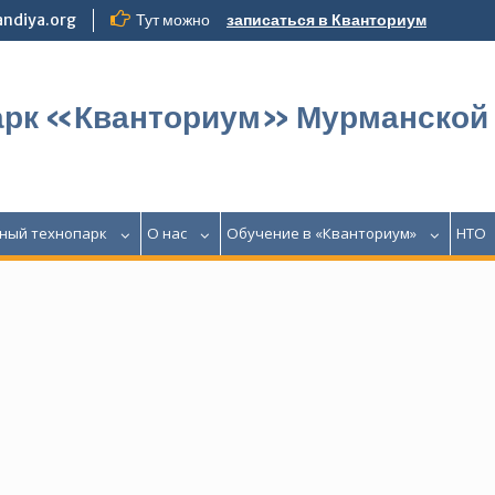
ndiya.org
Тут можно
записаться в Кванториум
арк «Кванториум» Мурманской
ный технопарк
О нас
Обучение в «Кванториум»
НТО