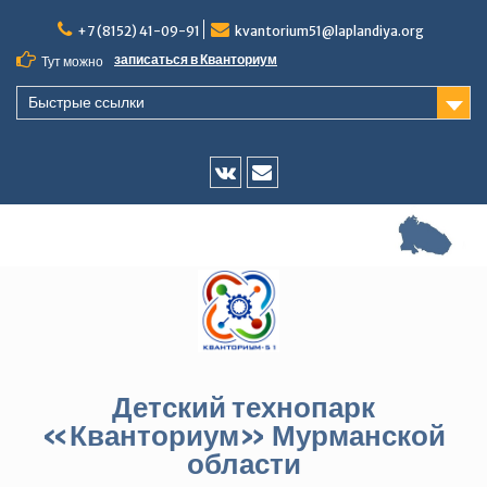
Перейти
+7 (8152) 41-09-91
kvantorium51@laplandiya.org
к
содержимому
записаться в Кванториум
Тут можно
Быстрые ссылки
Vk
E-
mail
Детский технопарк
«Кванториум» Мурманской
области