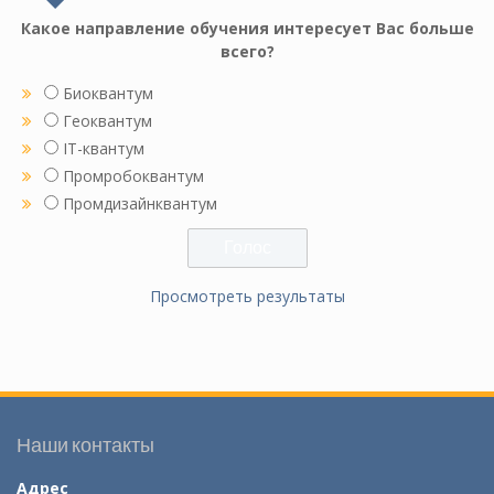
Какое направление обучения интересует Вас больше
всего?
Биоквантум
Геоквантум
IT-квантум
Промробоквантум
Промдизайнквантум
Просмотреть результаты
Наши контакты
Адрес