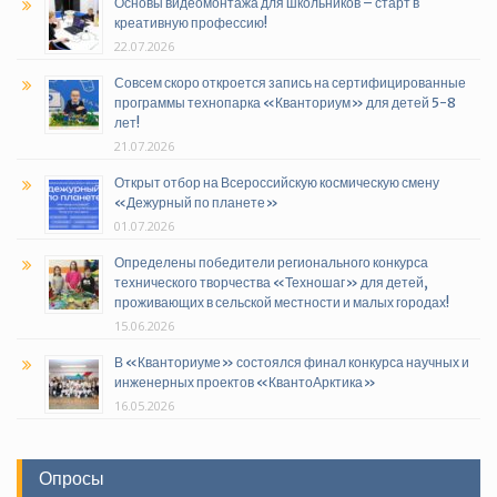
Основы видеомонтажа для школьников – старт в
креативную профессию!
22.07.2026
Совсем скоро откроется запись на сертифицированные
программы технопарка «Кванториум» для детей 5-8
лет!
21.07.2026
Открыт отбор на Всероссийскую космическую смену
«Дежурный по планете»
01.07.2026
Определены победители регионального конкурса
технического творчества «Техношаг» для детей,
проживающих в сельской местности и малых городах!
15.06.2026
В «Кванториуме» состоялся финал конкурса научных и
инженерных проектов «КвантоАрктика»
16.05.2026
Опросы