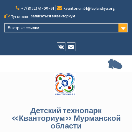
Перейти
+7 (8152) 41-09-91
kvantorium51@laplandiya.org
к
содержимому
записаться в Кванториум
Тут можно
Быстрые ссылки
Vk
E-
mail
Детский технопарк
«Кванториум» Мурманской
области