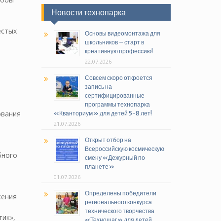
Новости технопарка
естых
Основы видеомонтажа для
школьников – старт в
креативную профессию!
22.07.2026
Совсем скоро откроется
запись на
сертифицированные
программы технопарка
ования
«Кванториум» для детей 5-8 лет!
21.07.2026
Открыт отбор на
Всероссийскую космическую
бного
смену «Дежурный по
планете»
01.07.2026
Определены победители
жения
регионального конкурса
технического творчества
ик»,
«Техношаг» для детей,