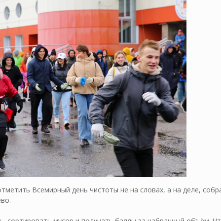
тметить Всемирный день чистоты не на словах, а на деле, собр
во.
ь, сортировать мусор и получать баллы за набранный объём. Ч