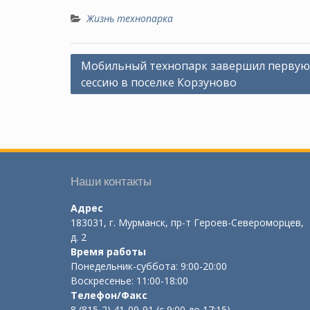
Жизнь технопарка
Навигация
Мобильный технопарк завершил первую
сессию в поселке Корзуново
по
записям
Наши контакты
Адрес
183031, г. Мурманск, пр-т Героев-Североморцев,
д. 2
Время работы
Понедельник-суббота: 9:00-20:00
Воскресенье: 11:00-18:00
Телефон/Факс
8 (815-2) 41-09-91 (с 9:00 до 17:15)