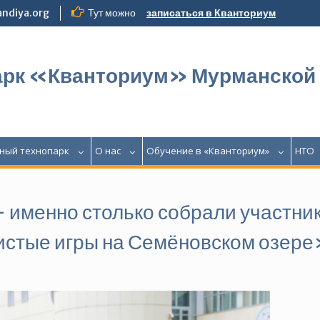
ndiya.org
Тут можно
записаться в Кванториум
арк «Кванториум» Мурманской
ный технопарк
О нас
Обучение в «Кванториум»
НТО
 именно столько собрали участни
истые игры на Семёновском озере