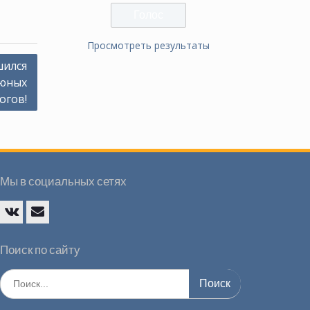
Просмотреть результаты
шился
 юных
огов!
Мы в социальных сетях
Vk
E-
mail
Поиск по сайту
Искать: