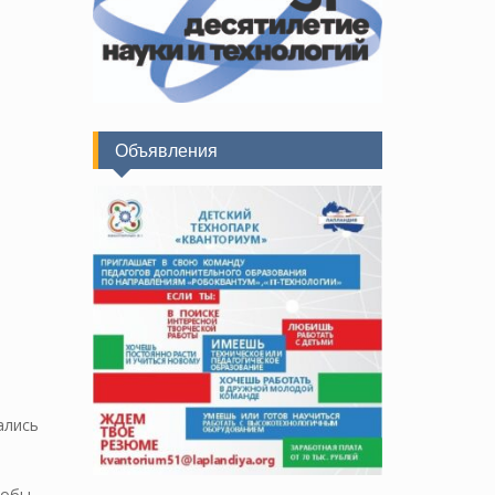
Объявления
ались
тобы