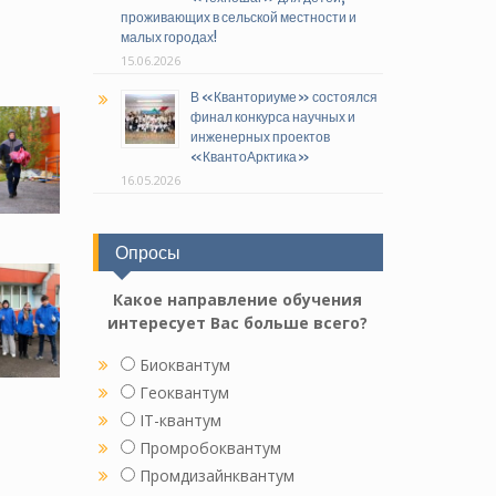
проживающих в сельской местности и
малых городах!
15.06.2026
В «Кванториуме» состоялся
финал конкурса научных и
инженерных проектов
«КвантоАрктика»
16.05.2026
Опросы
Какое направление обучения
интересует Вас больше всего?
Биоквантум
Геоквантум
IT-квантум
Промробоквантум
Промдизайнквантум