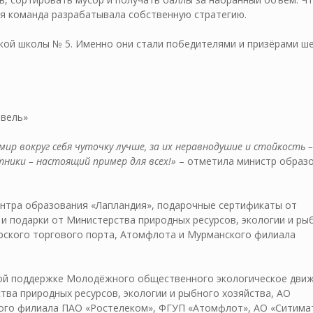
я команда разрабатывала собственную стратегию.
кой школы № 5. Именно они стали победителями и призёрами ш
авель»
мир вокруг себя чуточку лучше, за их неравнодушие и стойкость –
тники – настоящий пример для всех!»
– отметила министр образ
ентра образования «Лапландия», подарочные сертификаты от
 подарки от Министерства природных ресурсов, экологии и ры
рского торгового порта, Атомфлота и Мурманского филиала
кой поддержке Молодёжного общественного экологическое дви
тва природных ресурсов, экологии и рыбного хозяйства, АО
ого филиала ПАО «Ростелеком», ФГУП «Атомфлот», АО «Ситимат