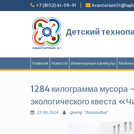
Перейти
+7 (8152) 41-09-91
kvantorium51@lapla
к
содержимому
Детский техноп
Главная
Новости
Инженерные каникулы
Мобиль
1284 килограмма мусора –
экологического квеста «Ч
23.09.2024
Центр "Лапландия"