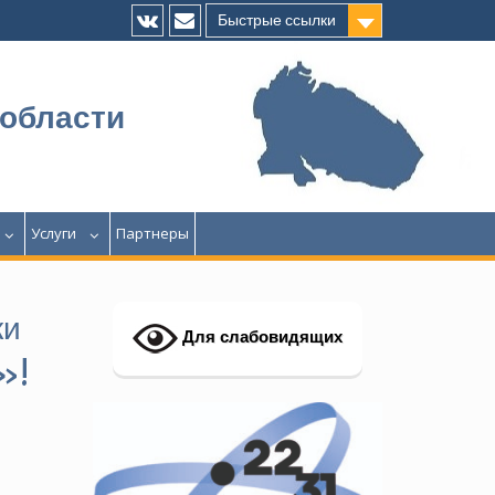
Быстрые ссылки
Vk
E-
mail
 области
Услуги
Партнеры
ки
Для слабовидящих
»!