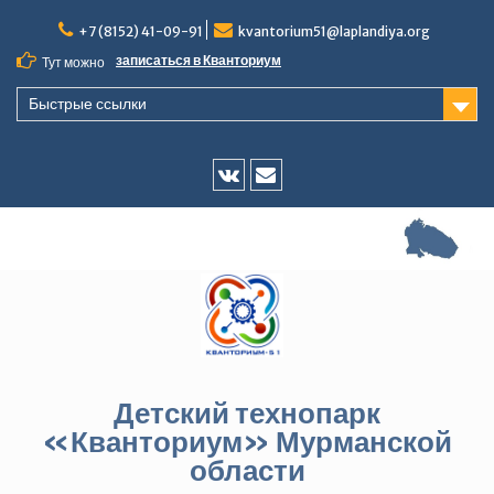
Перейти
+7 (8152) 41-09-91
kvantorium51@laplandiya.org
к
содержимому
записаться в Кванториум
Тут можно
Быстрые ссылки
Vk
E-
mail
Детский технопарк
«Кванториум» Мурманской
области