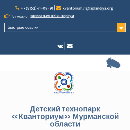
Перейти
+7 (8152) 41-09-91
kvantorium51@laplandiya.org
к
содержимому
записаться в Кванториум
Тут можно
Быстрые ссылки
Vk
E-
mail
Детский технопарк
«Кванториум» Мурманской
области