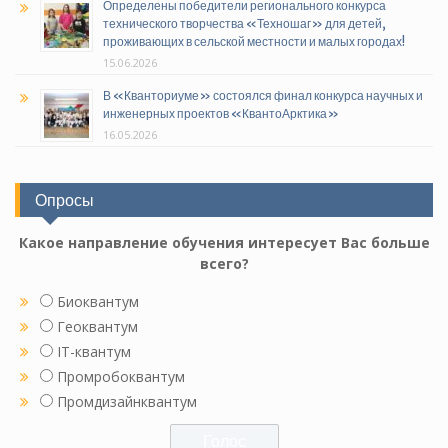
Определены победители регионального конкурса
технического творчества «Техношаг» для детей,
проживающих в сельской местности и малых городах!
15.06.2026
В «Кванториуме» состоялся финал конкурса научных и
инженерных проектов «КвантоАрктика»
16.05.2026
Опросы
Какое направление обучения интересует Вас больше
всего?
Биоквантум
Геоквантум
IT-квантум
Промробоквантум
Промдизайнквантум