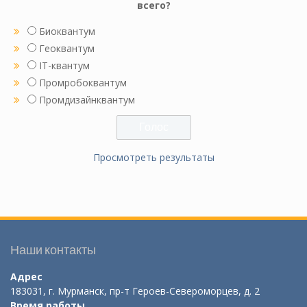
всего?
Биоквантум
Геоквантум
IT-квантум
Промробоквантум
Промдизайнквантум
Просмотреть результаты
Наши контакты
Адрес
183031, г. Мурманск, пр-т Героев-Североморцев, д. 2
Время работы