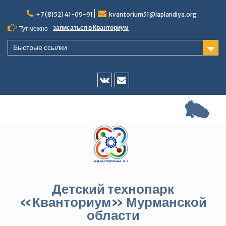
Перейти
+7 (8152) 41-09-91
kvantorium51@laplandiya.org
к
содержимому
записаться в Кванториум
Тут можно
Быстрые ссылки
Vk
E-
mail
Детский технопарк
«Кванториум» Мурманской
области