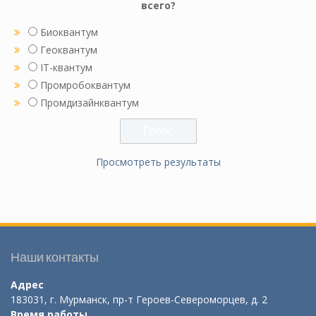
всего?
Биоквантум
Геоквантум
IT-квантум
Промробоквантум
Промдизайнквантум
Просмотреть результаты
Наши контакты
Адрес
183031, г. Мурманск, пр-т Героев-Североморцев, д. 2
Время работы