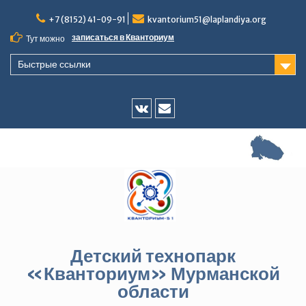
Перейти
+7 (8152) 41-09-91
kvantorium51@laplandiya.org
к
содержимому
записаться в Кванториум
Тут можно
Быстрые ссылки
Vk
E-
mail
Детский технопарк
«Кванториум» Мурманской
области