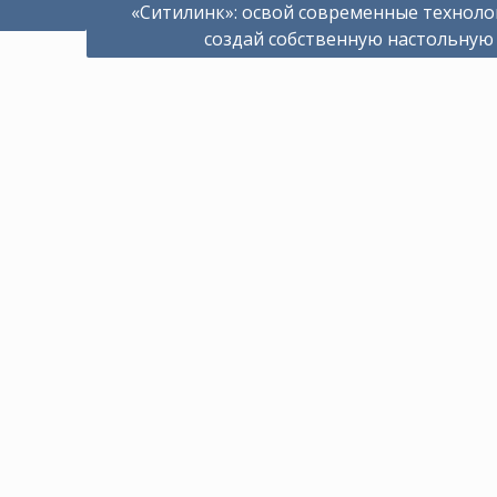
«Ситилинк»: освой современные техноло
создай собственную настольную 