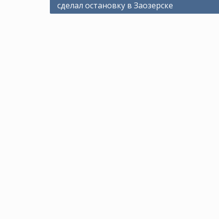
сделал остановку в Заозерске
по
записям