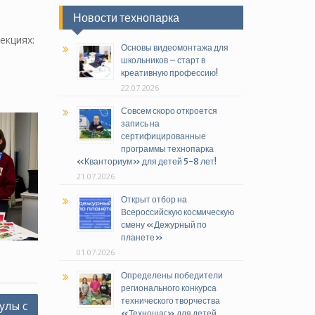
Новости технопарка
екциях:
Основы видеомонтажа для
школьников – старт в
креативную профессию!
22.07.2026
Совсем скоро откроется
запись на
сертифицированные
программы технопарка
«Кванториум» для детей 5-8 лет!
21.07.2026
Открыт отбор на
Всероссийскую космическую
смену «Дежурный по
планете»
01.07.2026
Определены победители
регионального конкурса
технического творчества
улы с
«Техношаг» для детей,