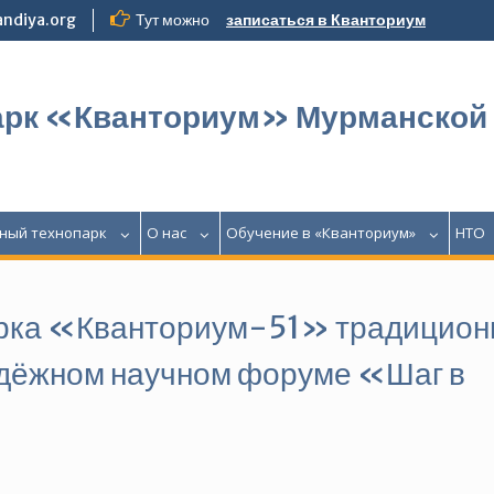
ndiya.org
Тут можно
записаться в Кванториум
арк «Кванториум» Мурманской
ный технопарк
О нас
Обучение в «Кванториум»
НТО
арка «Кванториум-51» традицион
одёжном научном форуме «Шаг в