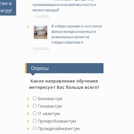
гии и
проживающих в сельской местности и
игру!
малых городах!
15.06.2026
В «Кванториуме» состоялся
финал конкурса научных и
инженерных проектов
«КвантоАрктика»
16.05.2026
Опросы
Какое направление обучения
интересует Вас больше всего?
Биоквантум
Геоквантум
IT-квантум
Промробоквантум
Промдизайнквантум