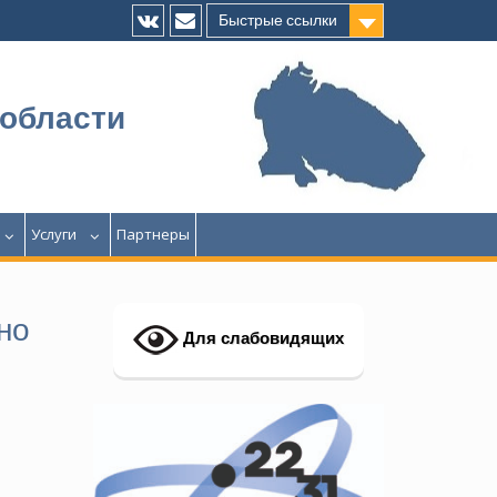
Быстрые ссылки
Vk
E-
mail
 области
Услуги
Партнеры
но
Для слабовидящих