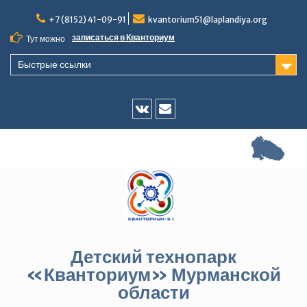
Перейти
+7 (8152) 41-09-91
kvantorium51@laplandiya.org
к
содержимому
записаться в Кванториум
Тут можно
Быстрые ссылки
Vk
E-
mail
Детский технопарк
«Кванториум» Мурманской
области