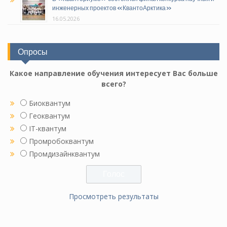
инженерных проектов «КвантоАрктика»
16.05.2026
Опросы
Какое направление обучения интересует Вас больше
всего?
Биоквантум
Геоквантум
IT-квантум
Промробоквантум
Промдизайнквантум
Просмотреть результаты