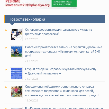
Новости технопарка
Основы видеомонтажа для школьников – старт в
креативную профессию!
22.07.2026
Совсем скоро откроется запись на сертифицированные
программы технопарка «Кванториум» для детей 5-8
лет!
21.07.2026
Открыт отбор на Всероссийскую космическую смену
«Дежурный по планете»
01.07.2026
Определены победители регионального конкурса
технического творчества «Техношаг» для детей,
проживающих в сельской местности и малых городах!
15.06.2026
В «Кванториуме» состоялся финал конкурса научных и