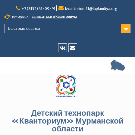
Перейти
+7 (8152) 41-09-91
kvantorium51@laplandiya.org
к
содержимому
записаться в Кванториум
Тут можно
Быстрые ссылки
Vk
E-
mail
Детский технопарк
«Кванториум» Мурманской
области