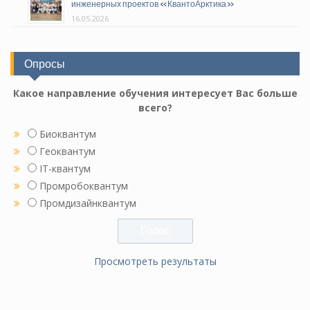
инженерных проектов «КвантоАрктика»
16.05.2026
Опросы
Какое направление обучения интересует Вас больше
всего?
Биоквантум
Геоквантум
IT-квантум
Промробоквантум
Промдизайнквантум
Просмотреть результаты