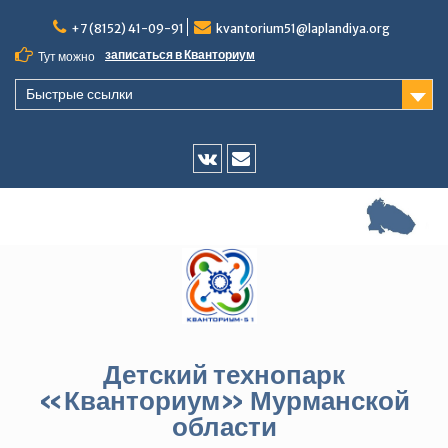
Перейти
+7 (8152) 41-09-91
kvantorium51@laplandiya.org
к
содержимому
записаться в Кванториум
Тут можно
Быстрые ссылки
Vk
E-
mail
Детский технопарк
«Кванториум» Мурманской
области