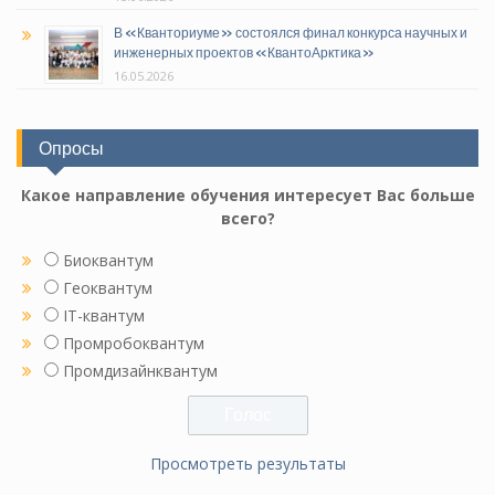
В «Кванториуме» состоялся финал конкурса научных и
инженерных проектов «КвантоАрктика»
16.05.2026
Опросы
Какое направление обучения интересует Вас больше
всего?
Биоквантум
Геоквантум
IT-квантум
Промробоквантум
Промдизайнквантум
Просмотреть результаты