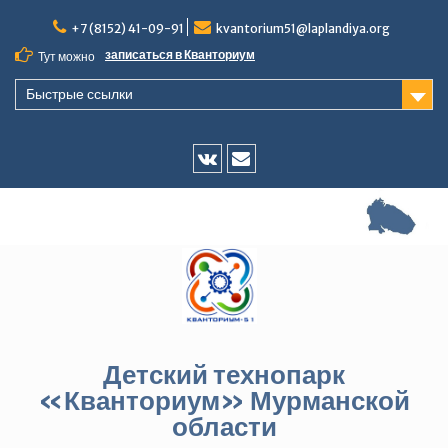
Перейти
+7 (8152) 41-09-91
kvantorium51@laplandiya.org
к
содержимому
записаться в Кванториум
Тут можно
Быстрые ссылки
Vk
E-
mail
Детский технопарк
«Кванториум» Мурманской
области