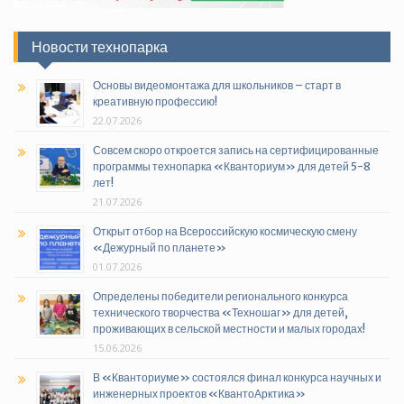
Новости технопарка
Основы видеомонтажа для школьников – старт в
креативную профессию!
22.07.2026
Совсем скоро откроется запись на сертифицированные
программы технопарка «Кванториум» для детей 5-8
лет!
21.07.2026
Открыт отбор на Всероссийскую космическую смену
«Дежурный по планете»
01.07.2026
Определены победители регионального конкурса
технического творчества «Техношаг» для детей,
проживающих в сельской местности и малых городах!
15.06.2026
В «Кванториуме» состоялся финал конкурса научных и
инженерных проектов «КвантоАрктика»