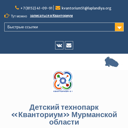
Перейти
+7 (8152) 41-09-91
kvantorium51@laplandiya.org
к
содержимому
записаться в Кванториум
Тут можно
Быстрые ссылки
Vk
E-
mail
Детский технопарк
«Кванториум» Мурманской
области