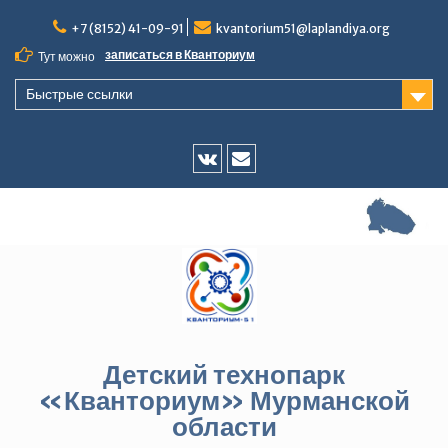
Перейти
+7 (8152) 41-09-91
kvantorium51@laplandiya.org
к
содержимому
записаться в Кванториум
Тут можно
Быстрые ссылки
Vk
E-
mail
Детский технопарк
«Кванториум» Мурманской
области