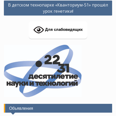
Навигация
В детском технопарке «Кванториум-51» прошёл
по
урок генетики!
записям
Для слабовидящих
Объявления