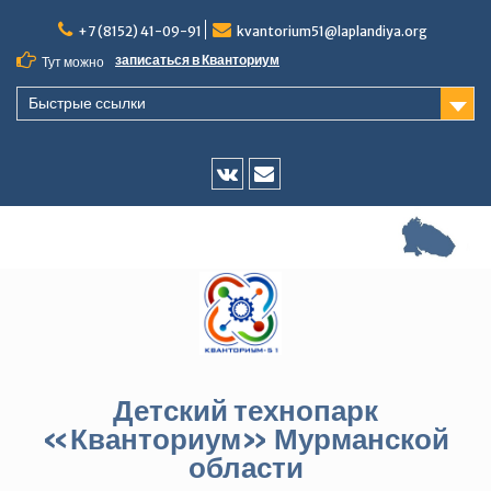
Перейти
+7 (8152) 41-09-91
kvantorium51@laplandiya.org
к
содержимому
записаться в Кванториум
Тут можно
Быстрые ссылки
Vk
E-
mail
Детский технопарк
«Кванториум» Мурманской
области