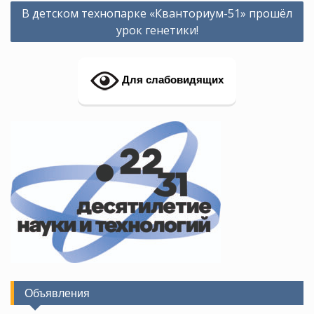
Навигация
В детском технопарке «Кванториум-51» прошёл
по
урок генетики!
записям
Для слабовидящих
Объявления