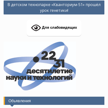
Навигация
В детском технопарке «Кванториум-51» прошёл
по
урок генетики!
записям
Для слабовидящих
Объявления