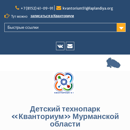
Перейти
+7 (8152) 41-09-91
kvantorium51@laplandiya.org
к
содержимому
записаться в Кванториум
Тут можно
Быстрые ссылки
Vk
E-
mail
Детский технопарк
«Кванториум» Мурманской
области