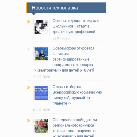
Новости технопарка
Основы видеомонтажа для
школьников – старт в
креативную профессию!
22.07.2026
Совсем скоро откроется
запись на
сертифицированные
программы технопарка
«Кванториум» для детей 5-8 лет!
21.07.2026
Открыт отбор на
Всероссийскую космическую
смену «Дежурный по
планете»
01.07.2026
Определены победители
регионального конкурса
технического творчества
«Техношаг» для детей,