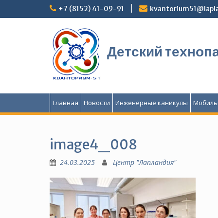
Перейти
+7 (8152) 41-09-91
kvantorium51@lapla
к
содержимому
Детский техноп
Главная
Новости
Инженерные каникулы
Мобиль
image4_008
24.03.2025
Центр "Лапландия"