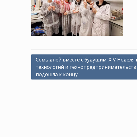
Навигация
Семь дней вместе с будущим: XIV Неделя
технологий и технопредпринимательств
по
подошла к концу
записям