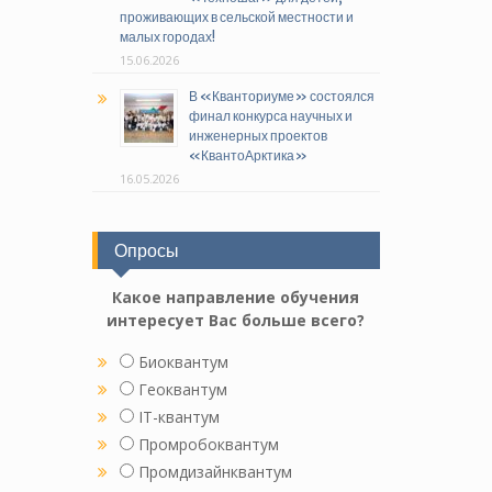
проживающих в сельской местности и
малых городах!
15.06.2026
В «Кванториуме» состоялся
финал конкурса научных и
инженерных проектов
«КвантоАрктика»
16.05.2026
Опросы
Какое направление обучения
интересует Вас больше всего?
Биоквантум
Геоквантум
IT-квантум
Промробоквантум
Промдизайнквантум