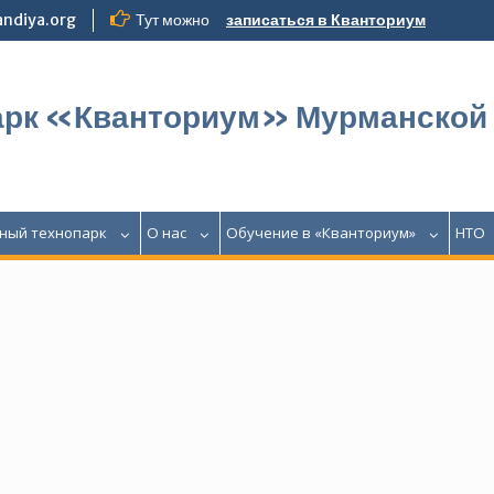
ndiya.org
Тут можно
записаться в Кванториум
арк «Кванториум» Мурманской
ный технопарк
О нас
Обучение в «Кванториум»
НТО