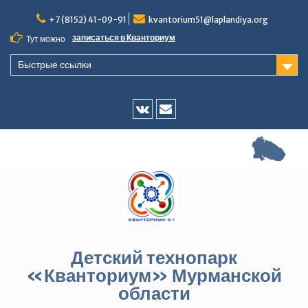
Перейти
+7 (8152) 41-09-91
kvantorium51@laplandiya.org
к
содержимому
записаться в Кванториум
Тут можно
Быстрые ссылки
Vk
E-
mail
Детский технопарк
«Кванториум» Мурманской
области