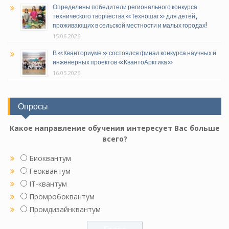
Определены победители регионального конкурса
технического творчества «Техношаг» для детей,
проживающих в сельской местности и малых городах!
15.06.2026
В «Кванториуме» состоялся финал конкурса научных и
инженерных проектов «КвантоАрктика»
16.05.2026
Опросы
Какое направление обучения интересует Вас больше
всего?
Биоквантум
Геоквантум
IT-квантум
Промробоквантум
Промдизайнквантум