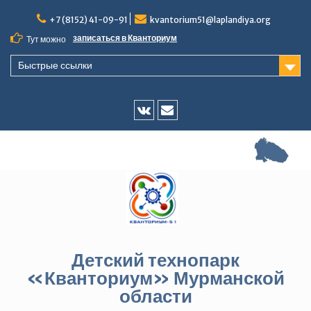
Перейти
+7 (8152) 41-09-91
kvantorium51@laplandiya.org
к
содержимому
записаться в Кванториум
Тут можно
Быстрые ссылки
Vk
E-
mail
Детский технопарк
«Кванториум» Мурманской
области