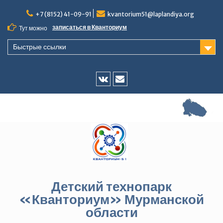
Перейти
+7 (8152) 41-09-91
kvantorium51@laplandiya.org
к
содержимому
записаться в Кванториум
Тут можно
Быстрые ссылки
Vk
E-
mail
Детский технопарк
«Кванториум» Мурманской
области