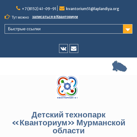
Перейти
+7 (8152) 41-09-91
kvantorium51@laplandiya.org
к
содержимому
записаться в Кванториум
Тут можно
Быстрые ссылки
Vk
E-
mail
Детский технопарк
«Кванториум» Мурманской
области