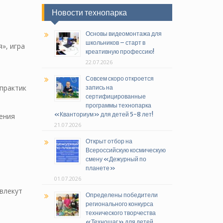
Новости технопарка
Основы видеомонтажа для
школьников – старт в
», игра
креативную профессию!
22.07.2026
Совсем скоро откроется
практик
запись на
сертифицированные
программы технопарка
«Кванториум» для детей 5-8 лет!
ения
21.07.2026
Открыт отбор на
Всероссийскую космическую
смену «Дежурный по
планете»
01.07.2026
влекут
Определены победители
регионального конкурса
технического творчества
«Техношаг» для детей,