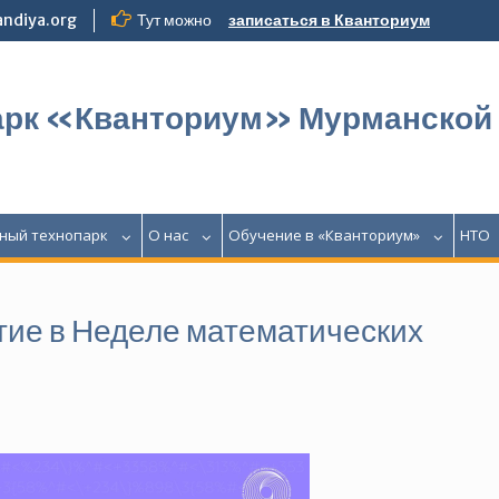
ndiya.org
Тут можно
записаться в Кванториум
арк «Кванториум» Мурманской
ный технопарк
О нас
Обучение в «Кванториум»
НТО
тие в Неделе математических