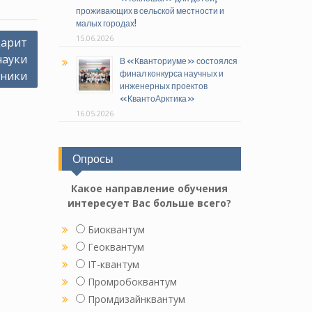
проживающих в сельской местности и
малых городах!
15.06.2026
дарит
науки
В «Кванториуме» состоялся
хники
финал конкурса научных и
инженерных проектов
«КвантоАрктика»
16.05.2026
Опросы
Какое направление обучения
интересует Вас больше всего?
Биоквантум
Геоквантум
IT-квантум
Промробоквантум
Промдизайнквантум