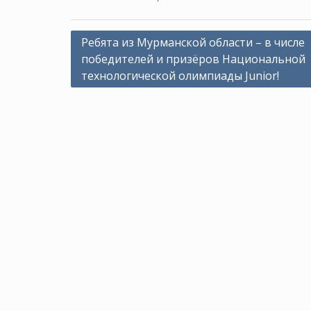
Навигация
Ребята из Мурманской области – в числе
победителей и призёров Национальной
по
технологической олимпиады Junior!
записям