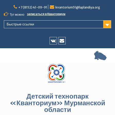
Перейти
+7 (8152) 41-09-91
kvantorium51@laplandiya.org
к
содержимому
записаться в Кванториум
Тут можно
Быстрые ссылки
Vk
E-
mail
Детский технопарк
«Кванториум» Мурманской
области