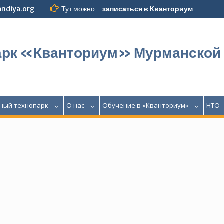
ndiya.org
Тут можно
записаться в Кванториум
арк «Кванториум» Мурманской
ный технопарк
О нас
Обучение в «Кванториум»
НТО