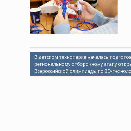
Навигация
В детском технопарке началась подготов
региональному отборочному этапу откр
по
Всероссийской олимпиады по 3D-технол
записям