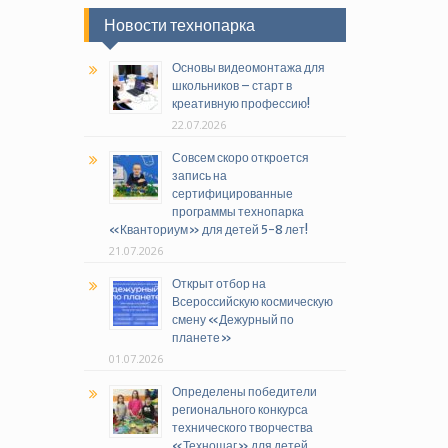
Новости технопарка
Основы видеомонтажа для
школьников – старт в
креативную профессию!
22.07.2026
Совсем скоро откроется
запись на
сертифицированные
программы технопарка
«Кванториум» для детей 5-8 лет!
21.07.2026
Открыт отбор на
Всероссийскую космическую
смену «Дежурный по
планете»
01.07.2026
Определены победители
регионального конкурса
технического творчества
«Техношаг» для детей,