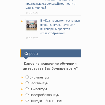
проживающих в сельской местности и
малых городах!
15.06.2026
В «Кванториуме» состоялся
финал конкурса научных и
инженерных проектов
«КвантоАрктика»
16.05.2026
Опросы
Какое направление обучения
интересует Вас больше всего?
Биоквантум
Геоквантум
IT-квантум
Промробоквантум
Промдизайнквантум