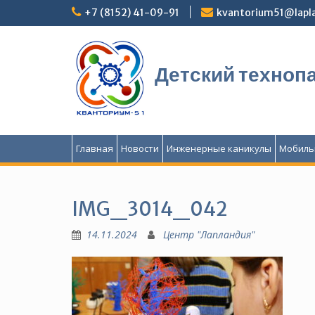
Перейти
+7 (8152) 41-09-91
kvantorium51@lapla
к
содержимому
Детский техноп
Главная
Новости
Инженерные каникулы
Мобиль
IMG_3014_042
14.11.2024
Центр "Лапландия"