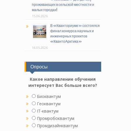
проживающих в сельской местности и
малых городах!
15.06.2026
В «Кванториуме» состоялся
финал конкурса научных и
инженерных проектов
«КвантоАрктика»
16.05.2026
Опросы
Какое направление обучения
интересует Вас больше всего?
Биоквантум
Геоквантум
IT-квантум
Промробоквантум
Промдизайнквантум