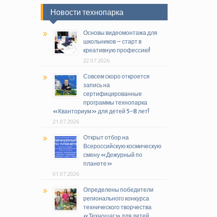
Новости технопарка
Основы видеомонтажа для
школьников – старт в
креативную профессию!
22.07.2026
Совсем скоро откроется
запись на
сертифицированные
программы технопарка
«Кванториум» для детей 5-8 лет!
21.07.2026
Открыт отбор на
Всероссийскую космическую
смену «Дежурный по
планете»
01.07.2026
Определены победители
регионального конкурса
технического творчества
«Техношаг» для детей,