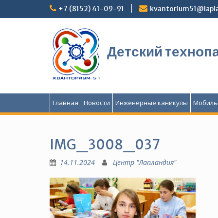
Перейти
+7 (8152) 41-09-91
kvantorium51@lapla
к
содержимому
Детский техноп
Главная
Новости
Инженерные каникулы
Мобиль
IMG_3008_037
14.11.2024
Центр "Лапландия"