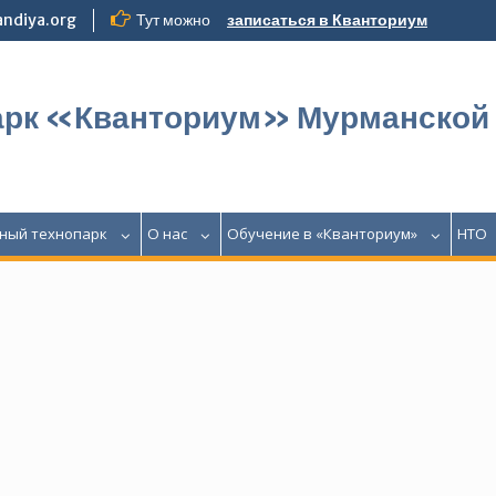
ndiya.org
Тут можно
записаться в Кванториум
арк «Кванториум» Мурманской
ный технопарк
О нас
Обучение в «Кванториум»
НТО