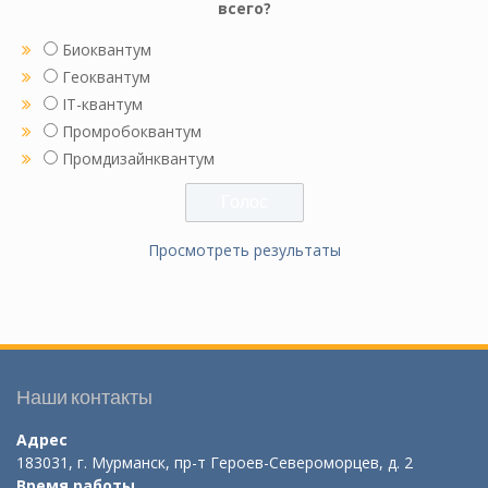
всего?
Биоквантум
Геоквантум
IT-квантум
Промробоквантум
Промдизайнквантум
Просмотреть результаты
Наши контакты
Адрес
183031, г. Мурманск, пр-т Героев-Североморцев, д. 2
Время работы