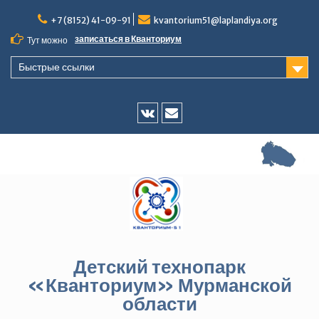
Перейти
+7 (8152) 41-09-91
kvantorium51@laplandiya.org
к
содержимому
записаться в Кванториум
Тут можно
Быстрые ссылки
Vk
E-
mail
Детский технопарк
«Кванториум» Мурманской
области