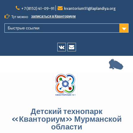
Перейти
+7 (8152) 41-09-91
kvantorium51@laplandiya.org
к
содержимому
записаться в Кванториум
Тут можно
Быстрые ссылки
Vk
E-
mail
Детский технопарк
«Кванториум» Мурманской
области