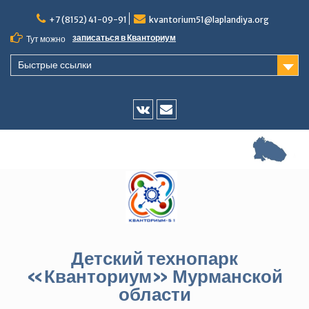
Перейти
+7 (8152) 41-09-91
kvantorium51@laplandiya.org
к
содержимому
записаться в Кванториум
Тут можно
Быстрые ссылки
Vk
E-
mail
Детский технопарк
«Кванториум» Мурманской
области