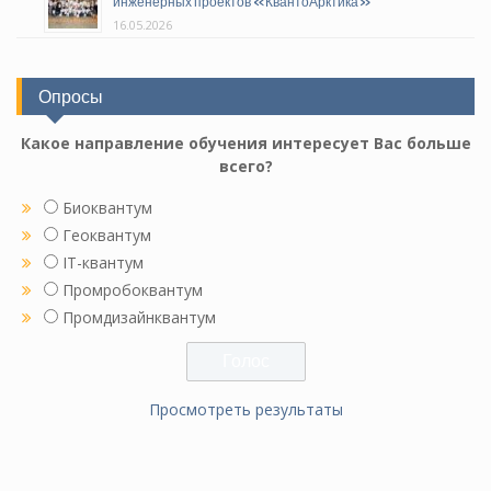
инженерных проектов «КвантоАрктика»
16.05.2026
Опросы
Какое направление обучения интересует Вас больше
всего?
Биоквантум
Геоквантум
IT-квантум
Промробоквантум
Промдизайнквантум
Просмотреть результаты