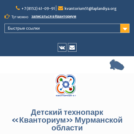
Перейти
+7 (8152) 41-09-91
kvantorium51@laplandiya.org
к
содержимому
записаться в Кванториум
Тут можно
Быстрые ссылки
Vk
E-
mail
Детский технопарк
«Кванториум» Мурманской
области