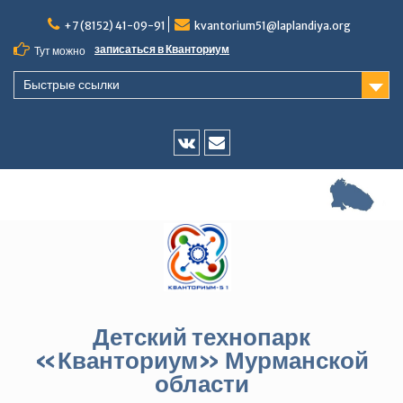
Перейти
+7 (8152) 41-09-91
kvantorium51@laplandiya.org
к
содержимому
записаться в Кванториум
Тут можно
Быстрые ссылки
Vk
E-
mail
Детский технопарк
«Кванториум» Мурманской
области