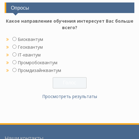
Опросы
Какое направление обучения интересует Вас больше
всего?
Биоквантум
Геоквантум
IT-квантум
Промробоквантум
Промдизайнквантум
Просмотреть результаты
Наши контакты