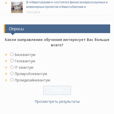
В «Кванториуме» состоялся финал конкурса научных и
инженерных проектов «КвантоАрктика»
16.05.2026
Опросы
Какое направление обучения интересует Вас больше
всего?
Биоквантум
Геоквантум
IT-квантум
Промробоквантум
Промдизайнквантум
Просмотреть результаты