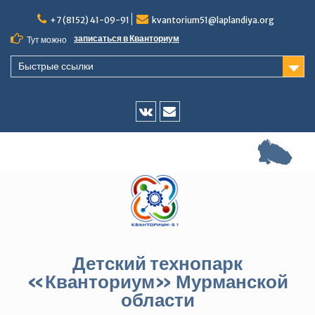
Перейти
+7 (8152) 41-09-91
kvantorium51@laplandiya.org
к
содержимому
записаться в Кванториум
Тут можно
Быстрые ссылки
Vk
E-
mail
Детский технопарк
«Кванториум» Мурманской
области