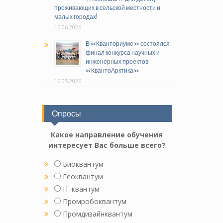
проживающих в сельской местности и
малых городах!
15.06.2026
В «Кванториуме» состоялся
финал конкурса научных и
инженерных проектов
«КвантоАрктика»
16.05.2026
Опросы
Какое направление обучения
интересует Вас больше всего?
Биоквантум
Геоквантум
IT-квантум
Промробоквантум
Промдизайнквантум