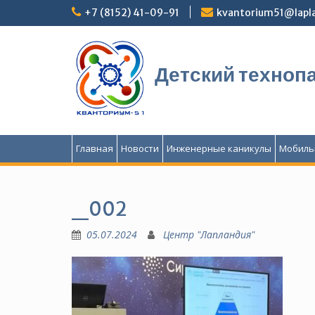
Перейти
+7 (8152) 41-09-91
kvantorium51@lapla
к
содержимому
Детский техноп
Главная
Новости
Инженерные каникулы
Мобиль
_002
05.07.2024
Центр "Лапландия"