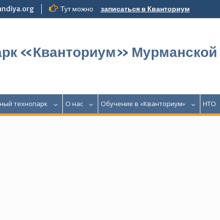
ndiya.org
Тут можно
записаться в Кванториум
арк «Кванториум» Мурманской
ный технопарк
О нас
Обучение в «Кванториум»
НТО