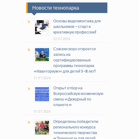
Новости технопарка
Основы видеомонтажа для
школьников – старт в
креативную профессию!
22.07.2026
Совсем скоро откроется
запись на
сертифицированные
программы технопарка
«Кванториум» для детей 5-8 лет!
21.07.2026
Открыт отбор на
Всероссийскую космическую
смену «Дежурный по
планете»
01.07.2026
Определены победители
регионального конкурса
технического творчества
«Техношаг» для детей,