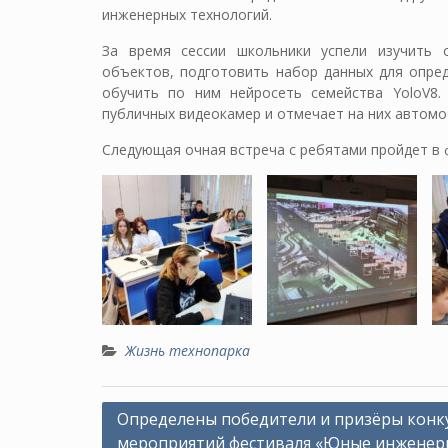
инженерных технологий.
За время сессии школьники успели изучить о
объектов, подготовить набор данных для опред
обучить по ним нейросеть семейства YoloV8.
публичных видеокамер и отмечает на них автомо
Следующая очная встреча с ребятами пройдет в 
Жизнь технопарка
Навигация
Определены победители и призёры конк
мероприятий фестиваля «Юные инженер
по