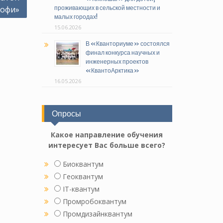
офи»
проживающих в сельской местности и
малых городах!
15.06.2026
В «Кванториуме» состоялся
финал конкурса научных и
инженерных проектов
«КвантоАрктика»
16.05.2026
Опросы
Какое направление обучения
интересует Вас больше всего?
Биоквантум
Геоквантум
IT-квантум
Промробоквантум
Промдизайнквантум