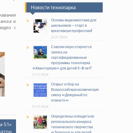
Новости технопарка
навания
Основы видеомонтажа для
анска и
школьников – старт в
видео с
креативную профессию!
22.07.2026
Совсем скоро откроется
запись на
сертифицированные
программы технопарка
«Кванториум» для детей 5-8 лет!
21.07.2026
Открыт отбор на
Всероссийскую космическую
смену «Дежурный по
планете»
01.07.2026
Определены победители
регионального конкурса
м-51»
технического творчества
катон
«Техношаг» для детей,