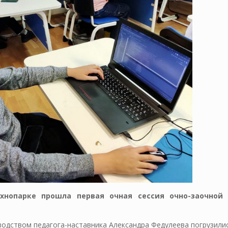
хнопарке прошла первая очная сессия очно-заочной
водством педагога-наставника Александра Федулеева погрузили