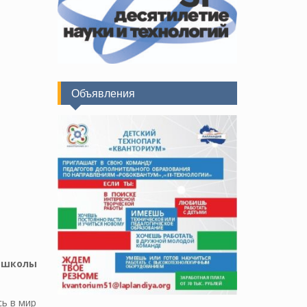
Объявления
 школы
сь в мир