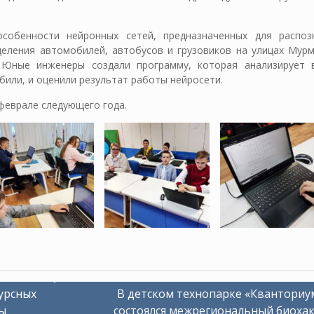
собенности нейронных сетей, предназначенных для распоз
еления автомобилей, автобусов и грузовиков на улицах Мурм
 Юные инженеры создали программу, которая анализирует 
били, и оценили результат работы нейросети.
феврале следующего года.
урсных
В детском технопарке «Кванториу
ы
состоялся межрегиональный биоха