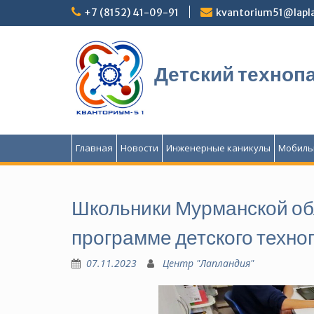
Перейти
+7 (8152) 41-09-91
kvantorium51@lapla
к
содержимому
Детский техноп
Главная
Новости
Инженерные каникулы
Мобиль
Школьники Мурманской об
программе детского техн
07.11.2023
Центр "Лапландия"