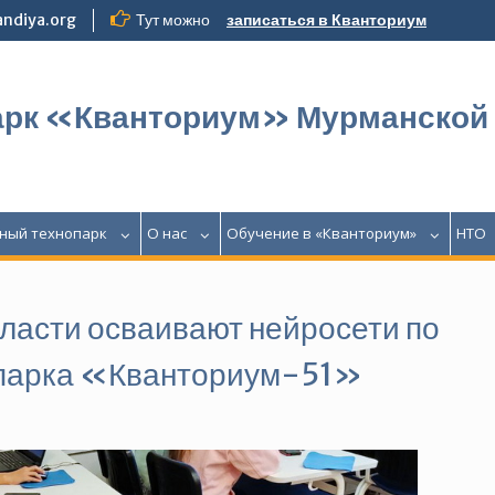
ndiya.org
Тут можно
записаться в Кванториум
арк «Кванториум» Мурманской
ный технопарк
О нас
Обучение в «Кванториум»
НТО
ласти осваивают нейросети по
опарка «Кванториум-51»