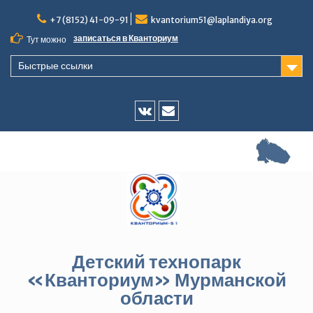
Перейти
+7 (8152) 41-09-91
kvantorium51@laplandiya.org
к
содержимому
записаться в Кванториум
Тут можно
Быстрые ссылки
Vk
E-
mail
Детский технопарк
«Кванториум» Мурманской
области