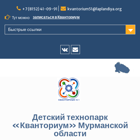
Перейти
+7 (8152) 41-09-91
kvantorium51@laplandiya.org
к
содержимому
записаться в Кванториум
Тут можно
Быстрые ссылки
Vk
E-
mail
Детский технопарк
«Кванториум» Мурманской
области