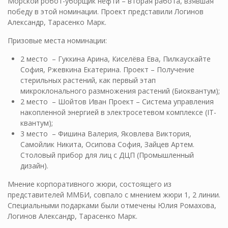
Морской робот-уборщик нефти – вторая работа, взявшая
победу в этой номинации. Проект представили Логинов
Александр, Тарасенко Марк.
Призовые места номинации:
2 место – Гуккина Арина, Киселёва Ева, Пилкаускайте
София, Ржевкина Екатерина. Проект – Получение
стерильных растений, как первый этап
микроклонального размножения растений (Биоквантум);
2 место – Шойтов Иван Проект – Система управления
накопленной энергией в электросетевом комплексе (IT-
квантум);
3 место – Фишина Валерия, Яковлева Виктория,
Самойлик Никита, Осипова София, Зайцев Артем.
Столовый прибор для лиц с ДЦП (Промышленный
дизайн).
Мнение корпоративного жюри, состоящего из
представителей ММБИ, совпало с мнением жюри 1, 2 линии.
Специальными подарками были отмечены Юлия Ромахова,
Логинов Александр, Тарасенко Марк.