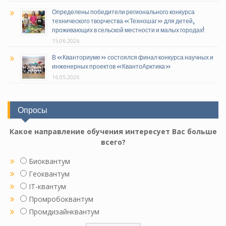
Определены победители регионального конкурса
технического творчества «Техношаг» для детей,
проживающих в сельской местности и малых городах!
15.06.2026
В «Кванториуме» состоялся финал конкурса научных и
инженерных проектов «КвантоАрктика»
16.05.2026
Опросы
Какое направление обучения интересует Вас больше
всего?
Биоквантум
Геоквантум
IT-квантум
Промробоквантум
Промдизайнквантум