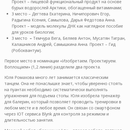
Проект – пищевой функциональный продукт на основе
бурых водорослей Арктики, обогащенный витаминами;
3 место – Дегтева Екатерина, Ничипорович Егор,
Радыгина Ксения, Самылова, Дарья Федотова Анна.
Проект – модель молекулы ДНК как наглядное пособие
для уроков биологии;
3 место
–
Темчура Вега, Беляев Антон, Мусатян Тигран,
Калашников Андрей, Самышкина Анна. Проект – Гид
(Робоквантум).
Первое место в номинации «Изобретаем. Проектируем.
Воплощаем» (1,2 линия) разделили два проекта.
Юля Ромахова много лет занимается классическим
танцем. Она не понаслышке знает, чтобы уверенно стоять
на пуантах необходимо систематически выполнять
упражнения для подъема стопы. Юля изобрела тренажёр
для балерин, который позволяет проводить тренировки в
любом месте и в любое время. Он связан со смартфоном
через IOT сервиса Blynk для контроля за режимом и
длительностью занятия.