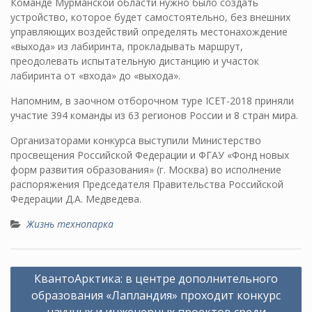
Команде Мурманской области нужно было создать
устройство, которое будет самостоятельно, без внешних
управляющих воздействий определять местонахождение
«выхода» из лабиринта, прокладывать маршрут,
преодолевать испытательную дистанцию и участок
лабиринта от «входа» до «выхода».
Напомним, в заочном отборочном туре ICET-2018 приняли
участие 394 команды из 63 регионов России и 8 стран мира.
Организаторами конкурса выступили Министерство
просвещения Российской Федерации и ФГАУ «Фонд новых
форм развития образования» (г. Москва) во исполнение
распоряжения Председателя Правительства Российской
Федерации Д.А. Медведева.
Жизнь технопарка
Навигация
КвантоАрктика: в центре дополнительного
по
образования «Лапландия» проходит конкурс
записям
научных и инженерных проектов среди