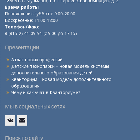
183031, г. Мурманск, пр-т Героев-Североморцев, д. 2
Время работы
Понедельник-суббота: 9:00-20:00
Воскресенье: 11:00-18:00
Телефон/Факс
8 (815-2) 41-09-91 (с 9:00 до 17:15)
Презентации
Атлас новых профессий
Детские технопарки – новая модель системы
дополнительного образования детей
Кванториум – новая модель дополнительного
образования
Чему и как учат в Кванториуме?
Мы в социальных сетях
Vk
E-
mail
Поиск по сайту