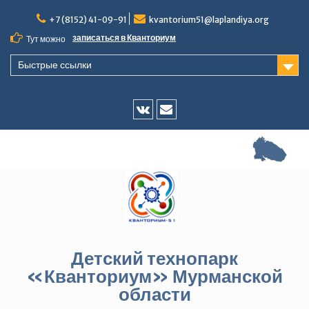
Перейти
+7 (8152) 41-09-91
kvantorium51@laplandiya.org
к
содержимому
записаться в Кванториум
Тут можно
Быстрые ссылки
Vk
E-
mail
Детский технопарк
«Кванториум» Мурманской
области