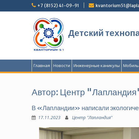
Перейти
+7 (8152) 41-09-91
kvantorium51@lapla
к
содержимому
Детский техноп
Главная
Новости
Инженерные каникулы
Мобиль
Автор:
Центр "Лапландия
В «Лапландии» написали экологиче
17.11.2023
Центр "Лапландия"