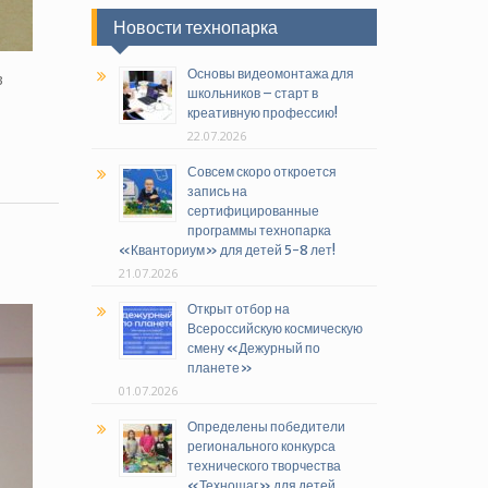
Новости технопарка
Основы видеомонтажа для
в
школьников – старт в
креативную профессию!
22.07.2026
Совсем скоро откроется
запись на
сертифицированные
программы технопарка
«Кванториум» для детей 5-8 лет!
21.07.2026
Открыт отбор на
Всероссийскую космическую
смену «Дежурный по
планете»
01.07.2026
Определены победители
регионального конкурса
технического творчества
«Техношаг» для детей,