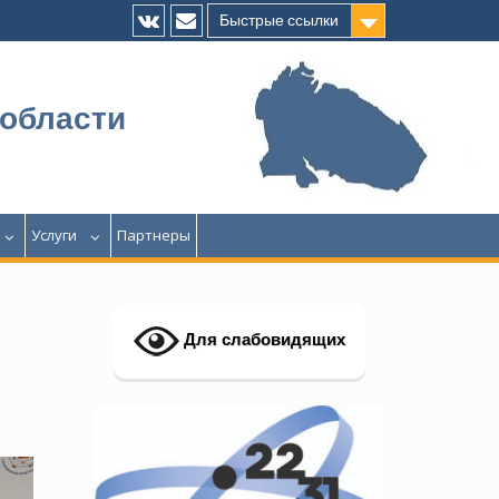
Быстрые ссылки
Vk
E-
mail
 области
Услуги
Партнеры
Для слабовидящих