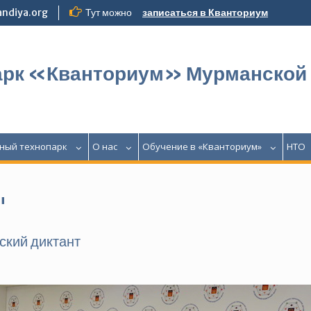
ndiya.org
Тут можно
записаться в Кванториум
арк «Кванториум» Мурманской
ный технопарк
О нас
Обучение в «Кванториум»
НТО
"
ский диктант