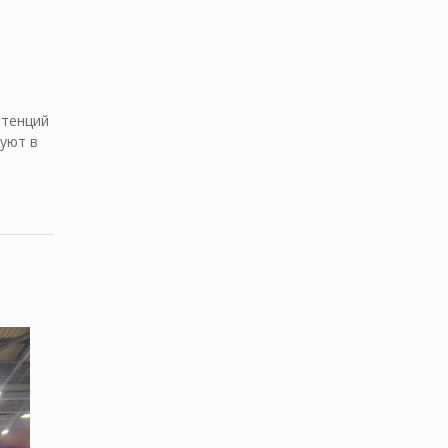
етенций
вуют в