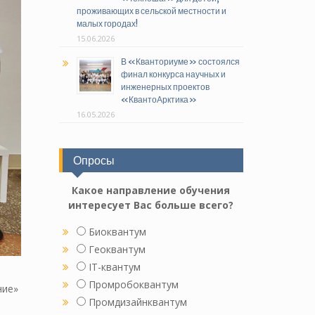
проживающих в сельской местности и
малых городах!
15.06.2026
В «Кванториуме» состоялся
финал конкурса научных и
инженерных проектов
«КвантоАрктика»
16.05.2026
Опросы
Какое направление обучения
интересует Вас больше всего?
Биоквантум
Геоквантум
IT-квантум
Промробоквантум
ние»
Промдизайнквантум